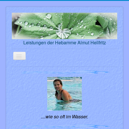
Leistungen der Hebamme Almut Hellfritz
Aktuelle Seite:
Startseite
Über mich
....wie so oft im Wasser.