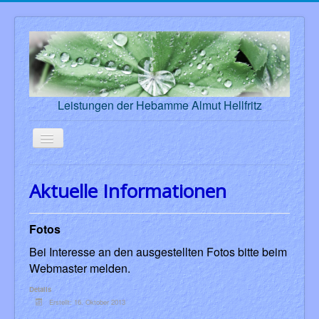
Leistungen der Hebamme Almut Hellfritz
Aktuelle Seite:
Startseite
Aktuelle Informationen
Aktuelle Informationen
Informationen
Fotointeresse
Fotos
Bei Interesse an den ausgestellten Fotos bitte beim
Webmaster melden.
Details
Erstellt: 16. Oktober 2013